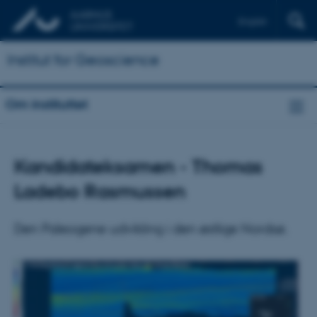
English
Institut for Geoscience
Om instituttet
Kandidateksamen - Thomas
Ladebo Rasmussen
Den Paleogene udvikling i den østlige Nordsø.