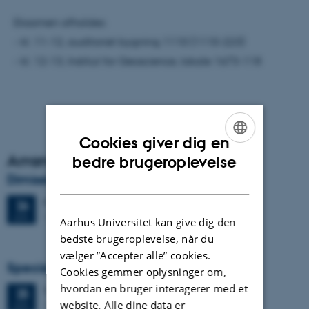
Eksamen afholdes:
- kl. 11-12, auditoriet bygning 1110 (1110-223)
- kl. 12-13, Institut for Geoscience, lokale 1673-118
Cookies giver dig en
Arrangementsarkiv
ENGLISH
bedre brugeroplevelse
Dimission
DANISH
Fredag
26.
juni 2026,
kl. 13:00
26
1671-137
JUN.
Aarhus Universitet kan give dig den
bedste brugeroplevelse, når du
vælger ”Accepter alle” cookies.
Specialeforsvar, Frederik Winther Foged
Cookies gemmer oplysninger om,
hvordan en bruger interagerer med et
Torsdag
25.
juni 2026,
kl. 13:15
25
website. Alle dine data er
1673-118
JUN.