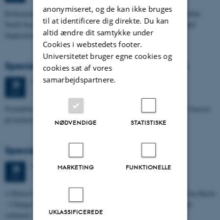
anonymiseret, og de kan ikke bruges
Refinement of the Stratigraphic Framework of Units 50 and 60 within
til at identificere dig direkte. Du kan
North Sea I - Depositional Environments, Geological Evolution and
altid ændre dit samtykke under
Implications for…
Cookies i webstedets footer.
Universitetet bruger egne cookies og
Specialeforsvar, Pernille Runge Jørgensen
cookies sat af vores
samarbejdspartnere.
Torsdag
25.
juni 2026,
kl. 13:00
25
1671-137
JUN.
Probabilistisk tilgang til opdatering af de hydrologiske typologier baseret
på numeriske grundvandsmodeller
NØDVENDIGE
STATISTISKE
Specialeforsvar, Kristine Rengnér Fischer
Torsdag
25.
juni 2026,
kl. 11:15
25
MARKETING
FUNKTIONELLE
1671-137
JUN.
A Buried and Submerged Pleistocene River System in the North Sea Basin
– Changes through time and implications for sea level changes and
UKLASSIFICEREDE
sediment…