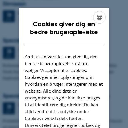
Dimission
Fredag
26.
juni 2026,
kl. 13:00
26
1671-137
JUN.
Cookies giver dig en
ENGLISH
bedre brugeroplevelse
DANISH
Specialeforsvar, Frederik Winther Foged
Torsdag
25.
juni 2026,
kl. 13:15
25
1673-118
JUN.
Aarhus Universitet kan give dig den
bedste brugeroplevelse, når du
Refinement of the Stratigraphic Framework of Units 50 and 60 within
vælger ”Accepter alle” cookies.
North Sea I - Depositional Environments, Geological Evolution and
Cookies gemmer oplysninger om,
Implications for…
hvordan en bruger interagerer med et
website. Alle dine data er
Specialeforsvar, Pernille Runge Jørgensen
anonymiseret, og de kan ikke bruges
til at identificere dig direkte. Du kan
Torsdag
25.
juni 2026,
kl. 13:00
25
1671-137
altid ændre dit samtykke under
JUN.
Cookies i webstedets footer.
Probabilistisk tilgang til opdatering af de hydrologiske typologier baseret
Universitetet bruger egne cookies og
på numeriske grundvandsmodeller