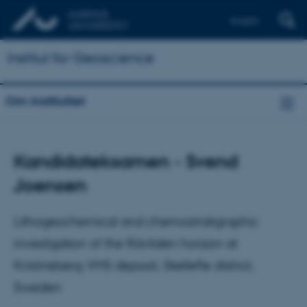
English
Institut for Geoscience
Om instituttet
Kandidateksamen - Svend
Joensen
Lithogeochemical and chemostratigraphic
investigation of the Rävliden horizon at
Kristineberg VMS deposit, Skellefte district,
Sweden