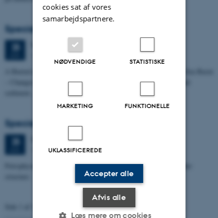
cookies sat af vores
samarbejdspartnere.
Specialeforsvar, Kristine Rengnér Fischer
Torsdag
25.
juni 2026,
kl. 11:15
25
1671-137
JUN.
NØDVENDIGE
STATISTISKE
A Buried and Submerged Pleistocene River System in the North Sea Basin
– Changes through time and implications for sea level changes and
sediment…
MARKETING
FUNKTIONELLE
Specialeforsvar, Aishat Lawal
Torsdag
25.
juni 2026,
kl. 11:00
25
1672-141
JUN.
UKLASSIFICEREDE
Petrophysical characterization of sandstone Reservoir at the Tønder
Accepter alle
structure
Afvis alle
Side 1 af 131
Læs mere om cookies