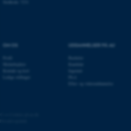
be_typo_user
TYPO3 Association
Stedkode: 7231
.au.dk
fe_typo_user
Typo3 Association
.au.dk
OM OS
UDDANNELSER PÅ AU
Profil
Bachelor
Medarbejdere
Kandidat
Kontakt og kort
Ingeniør
Ledige stillinger
Ph.d.
Efter- og videreuddannelse
ASP.NET_SessionId
Microsoft Corporation
©
—
Cookies på au.dk
.au.dk
Privatlivspolitik