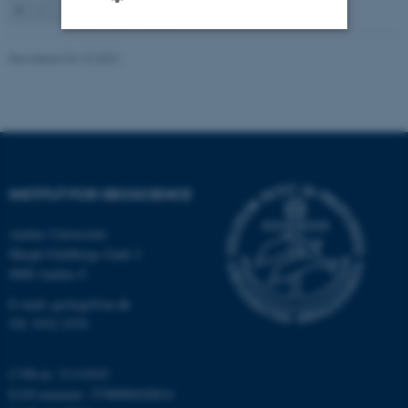
1
2
3
…
131
Næste
Revideret 04.10.2021
Nødvendige
Statistiske
Marketing
Funktionelle
Uklassificerede
Nødvendige cookies hjælper
INSTITUT FOR GEOSCIENCE
med at gøre hjemmesiden
brugbar ved at aktivere nogle
Aarhus Universitet
grundlæggende funktioner
Høegh-Guldbergs Gade 2
som navigation mm.
8000 Aarhus C
Hjemmesiden kan ikke
E-mail: geologi@au.dk
fungerer uden disse cookies.
Tlf: 9352 2570
CVR-nr: 31119103
Navn
Udbyder / Domæne
EAN-nummer: 5798000420014