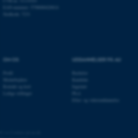
CVR-nr: 31119103
EAN-nummer: 5798000420014
Stedkode: 7231
ASP.NET_SessionId
Microsoft Corporation
OM OS
UDDANNELSER PÅ AU
.au.dk
Profil
Bachelor
Medarbejdere
Kandidat
Kontakt og kort
Ingeniør
JSESSIONID
Oracle Corporation
Ledige stillinger
Ph.d.
.au.dk
Efter- og videreuddannelse
AWSALBTGCORS
Amazon Web Services, Inc.
airtable.com
©
—
Cookies på au.dk