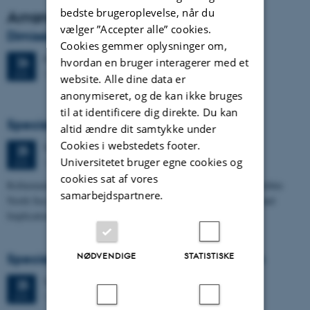
bedste brugeroplevelse, når du
Arrangementsarkiv
vælger ”Accepter alle” cookies.
Dimission
Cookies gemmer oplysninger om,
Fredag
26.
juni 2026,
kl. 13:00
26
hvordan en bruger interagerer med et
1671-137
JUN.
website. Alle dine data er
anonymiseret, og de kan ikke bruges
til at identificere dig direkte. Du kan
Specialeforsvar, Frederik Winther Foged
altid ændre dit samtykke under
Cookies i webstedets footer.
Torsdag
25.
juni 2026,
kl. 13:15
25
Universitetet bruger egne cookies og
1673-118
JUN.
cookies sat af vores
Refinement of the Stratigraphic Framework of Units 50 and 60 within
samarbejdspartnere.
North Sea I - Depositional Environments, Geological Evolution and
Implications for…
NØDVENDIGE
STATISTISKE
Specialeforsvar, Pernille Runge Jørgensen
Torsdag
25.
juni 2026,
kl. 13:00
25
1671-137
JUN.