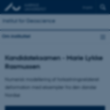
English
Institut for Geoscience
Om instituttet
Kandidateksamen - Marie Lykke
Rasmussen
Numerisk modellering af forkastningsrelateret
deformation med eksempler fra den danske
Nordsø