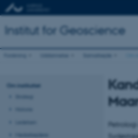
Institut for Geoscience
Forskning
Uddannelse
Samarbejde
Om in
Kand
Om instituttet
Maa
Strategi
Historie
Ledelsen
Petrolog
Medarbejdere
Sydøstgr