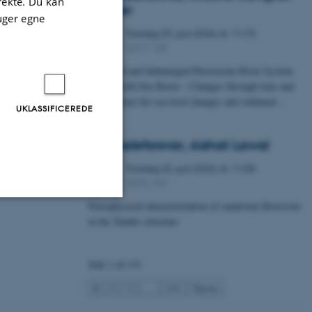
irekte. Du kan
Fischer
uger egne
Torsdag
25.
juni 2026,
kl. 11:15
25
1671-137
JUN.
A Buried and Submerged Pleistocene River System
in the North Sea Basin – Changes through time and
implications for sea level changes and sediment…
UKLASSIFICEREDE
Specialeforsvar, Aishat Lawal
Torsdag
25.
juni 2026,
kl. 11:00
25
1672-141
JUN.
Petrophysical characterization of sandstone Reservoir
at the Tønder structure
Uklassificerede
Side 1 af 131
ere nogle
1
2
3
…
131
Næste
rer uden disse