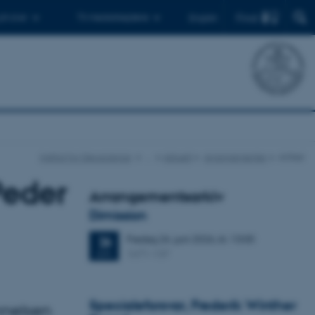
Find
 ph.d.er
Til medarbejdere
English
Institut for Geoscience
…
Aktuelt
Arrangementer
Artikel
Peder
Arrangementsarkiv
Dimission
Fredag
26.
juni 2026,
kl. 13:00
26
1671-137
JUN.
Specialeforsvar, Frederik Winther
nnelsen