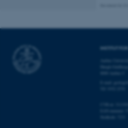
cookies.
Revideret 04.10
Navn
be_typo_user
INSTITUT FO
fe_typo_user
Aarhus Universit
Høegh-Guldberg
8000 Aarhus C
E-mail: geologi
Tlf: 9352 2570
ASP.NET_SessionId
CVR-nr: 311191
EAN-nummer: 5
Stedkode: 7231
JSESSIONID