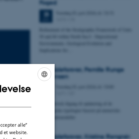
Foged
Torsdag
25.
juni 2026,
kl. 13:15
25
1673-118
JUN.
Refinement of the Stratigraphic Framework of Units
50 and 60 within North Sea I - Depositional
Environments, Geological Evolution and
Implications for…
Specialeforsvar, Pernille Runge
Jørgensen
levelse
Torsdag
25.
juni 2026,
kl. 13:00
ENGLISH
25
1671-137
JUN.
DANISH
Probabilistisk tilgang til opdatering af de
hydrologiske typologier baseret på numeriske
grundvandsmodeller
ccepter alle”
 et website.
Specialeforsvar, Kristine Rengnér