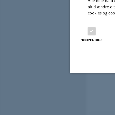
Alle dine data 
altid ændre di
cookies og coo
NØDVENDIGE
Nødvendige
Nødvendige cooki
grundlæggende fu