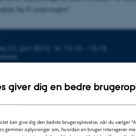
tisk Fe-Ti oxid malm”
sninger om arrangementet
 22. juni 2015,
kl. 13:15 - 15:15
 kalender
ce, auditoriet 1671-137
s giver dig en bedre brugerop
Af
Lone Davidsen
Eksaminatorer:
itet kan give dig den bedste brugeroplevelse, når du vælger ”A
es gemmer oplysninger om, hvordan en bruger interagerer med
Chr Tegner, Institut for Geoscience, AU