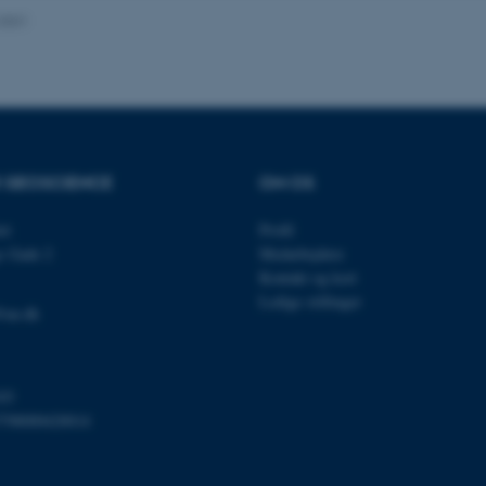
.2021
Udbyder / Domæne
Udløb
Beskrivelse
30
Denne cookie sættes af
TYPO3 Association
minutter
TYPO3, og bruges til at 
.au.dk
session, når en backend-
TYPO3 eller Frontend.
R GEOSCIENCE
OM OS
30
Dette cookienavn er fo
Typo3 Association
minutter
webindholdsstyringssyst
.au.dk
et
Profil
som en brugersessionside
s Gade 2
Medarbejdere
muligt at gemme bruger
tilfælde er det muligvis
Kontakt og kort
kan indstilles ved defau
Ledige stillinger
dette kan forhindres af 
@au.dk
de fleste tilfælde er det in
ødelagt i slutningen af 
indeholder en tilfældig id
specifikke brugerdata.
Session
Denne cookie er en purp
Microsoft Corporation
03
cookie, der bruges af hj
.au.dk
798000420014
i Microsoft .net- teknolo
til at opretholde en an
Session
Generel formål platform 
Oracle Corporation
websteder skrevet i JSP. 
.au.dk