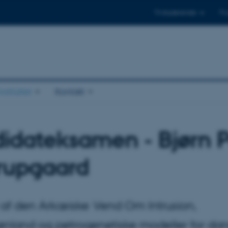
Til studerende
Til
stituttet
Kontakt
idateksamen - Bjørn 
rupgaard
i af den Arkæiske Vend Om Intrusion,
ønland og petrogenetiske modeller for da