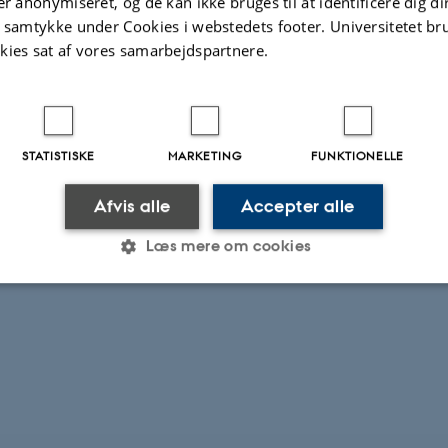
er anonymiseret, og de kan ikke bruges til at identificere dig d
t samtykke under Cookies i webstedets footer. Universitetet br
Thomas F. Kokfelt, GEUS
kies sat af vores samarbejdspartnere.
Censor:
STATISTISKE
MARKETING
FUNKTIONELLE
Jens Konnerup-Madsen, Københavns Universitet
Afvis alle
Accepter alle
Læs mere om cookies
Statistiske
Marketing
Funktionelle
es hjælper med at gøre hjemmesiden brugbar ved at aktiv
nktioner som navigation mm. Hjemmesiden kan ikke funge