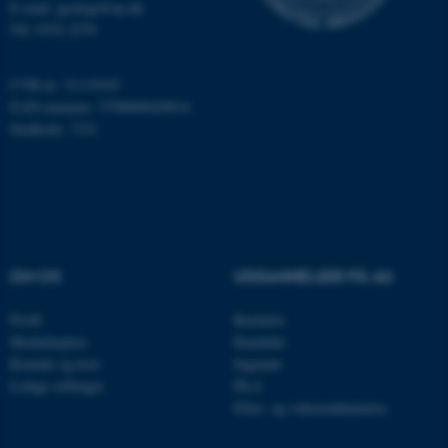
E-mail: geologi@au.dk
Tlf: 9352 2570
Navn
Udbyder / Domæne
be_typo_user
TYPO3 Association
.au.dk
CVR-nr: 31119103
EAN-nummer: 5798000420014
Stedkode: 7231
fe_typo_user
Typo3 Association
.au.dk
OM OS
UDDANNELSER PÅ AU
Profil
Bachelor
Medarbejdere
Kandidat
Kontakt og kort
Ingeniør
Ledige stillinger
Ph.d.
Efter- og videreuddannelse
ASP.NET_SessionId
Microsoft Corporation