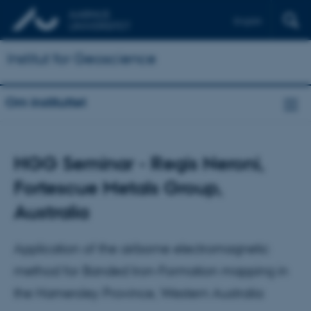
English
Institut for Geoscience
Om instituttet
HGG Seminar - Regis Neroni,
Fortescue Metals Group,
Australia
Application of the airborne electromagnetic
method for Banded Iron-Formation mapping in
the Hamersley Province, Western Australia