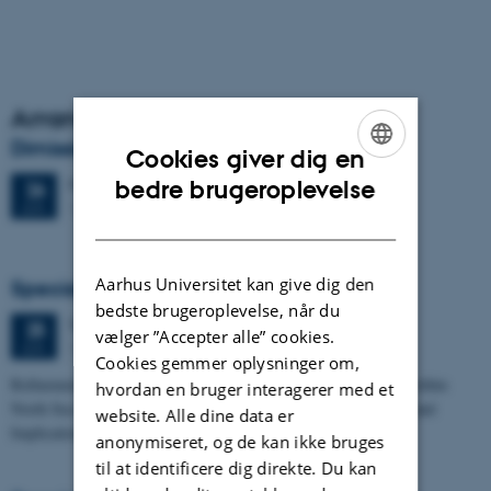
Arrangementsarkiv
Dimission
Cookies giver dig en
ENGLISH
Fredag
26.
juni 2026,
kl. 13:00
bedre brugeroplevelse
26
1671-137
JUN.
DANISH
Aarhus Universitet kan give dig den
Specialeforsvar, Frederik Winther Foged
bedste brugeroplevelse, når du
Torsdag
25.
juni 2026,
kl. 13:15
25
vælger ”Accepter alle” cookies.
1673-118
JUN.
Cookies gemmer oplysninger om,
Refinement of the Stratigraphic Framework of Units 50 and 60 within
hvordan en bruger interagerer med et
North Sea I - Depositional Environments, Geological Evolution and
website. Alle dine data er
Implications for…
anonymiseret, og de kan ikke bruges
til at identificere dig direkte. Du kan