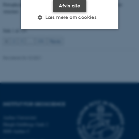
Petrophysical characterization of sandstone Reservoir at the Tønder
Afvis alle
structure
Læs mere om cookies
Side 1 af 131
1
2
3
…
131
Næste
Nødvendige
Statistiske
Marketing
Funktionelle
Uklassificerede
Revideret 04.10.2021
Nødvendige cookies hjælper
med at gøre hjemmesiden
brugbar ved at aktivere nogle
grundlæggende funktioner
INSTITUT FOR GEOSCIENCE
som navigation mm.
Hjemmesiden kan ikke
Aarhus Universitet
fungerer uden disse cookies.
Høegh-Guldbergs Gade 2
8000 Aarhus C