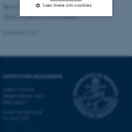
Læs mere om cookies
Side 2 af 131
2
Forrige
1
3
…
131
Næste
Nødvendige
Statistiske
Marketing
Revideret 04.10.2021
Funktionelle
Uklassificerede
Nødvendige cookies hjælper
med at gøre hjemmesiden
INSTITUT FOR GEOSCIENCE
brugbar ved at aktivere nogle
grundlæggende funktioner
Aarhus Universitet
som navigation mm.
Høegh-Guldbergs Gade 2
Hjemmesiden kan ikke
8000 Aarhus C
fungerer uden disse cookies.
E-mail: geologi@au.dk
Tlf: 9352 2570
Navn
Udbyder / Domæne