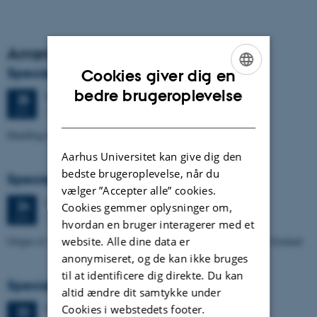
Arrangementsarkiv
Specialeforsvar, Markos Mavridis
Cookies giver dig en
ENGLISH
bedre brugeroplevelse
Torsdag
25.
juni 2026,
kl. 09:00
25
1671-137
JUN.
DANISH
Handling temperature effects in time-lapse TEM data
Aarhus Universitet kan give dig den
bedste brugeroplevelse, når du
Specialeforsvar, Manoj Neupane
vælger ”Accepter alle” cookies.
Onsdag
24.
juni 2026,
kl. 14:00
24
Cookies gemmer oplysninger om,
1672-141
JUN.
hvordan en bruger interagerer med et
website. Alle dine data er
Origin of Alpine Schist Pegmatites in the Southern Alps of New Zealand
anonymiseret, og de kan ikke bruges
til at identificere dig direkte. Du kan
Specialeforsvar, Eske Oliver Bay Holm
altid ændre dit samtykke under
Cookies i webstedets footer.
Tirsdag
23.
juni 2026,
kl. 14:00
23