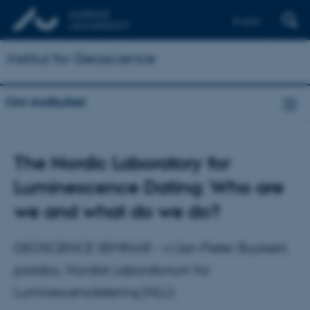
English
Institut for Geoscience
Om instituttet
The Nordic Laboratory for
Luminescence Dating: Who are
we and what do we do?
GEOSCIENCE SEMINAR - v/Jan-Pieter Buylaert,
postdoc, Nordisk Laboratorium for
Luminescensdatering (NLL):