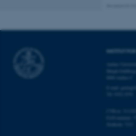
cookies.
Revideret 04.10
Navn
be_typo_user
INSTITUT FO
fe_typo_user
Aarhus Universit
Høegh-Guldberg
8000 Aarhus C
E-mail: geologi
Tlf: 9352 2570
ASP.NET_SessionId
CVR-nr: 311191
EAN-nummer: 5
Stedkode: 7231
JSESSIONID