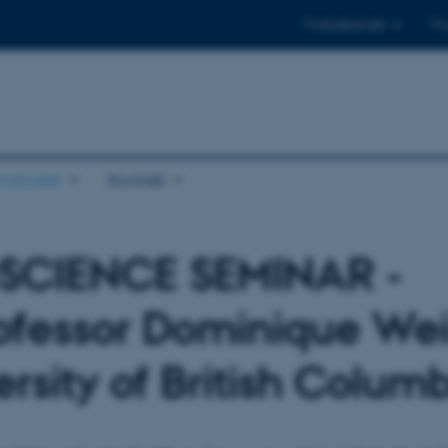
Til studerende
Til
stituttet
Kontakt
SCIENCE SEMINAR -
ofessor Dominique Wei
ersity of British Colum