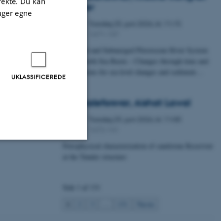
irekte. Du kan
Fischer
uger egne
Torsdag
25.
juni 2026,
kl. 11:15
25
1671-137
JUN.
A Buried and Submerged Pleistocene River System
in the North Sea Basin – Changes through time and
implications for sea level changes and sediment…
UKLASSIFICEREDE
Specialeforsvar, Aishat Lawal
Torsdag
25.
juni 2026,
kl. 11:00
25
1672-141
JUN.
Petrophysical characterization of sandstone Reservoir
at the Tønder structure
Uklassificerede
Side 1 af 131
ere nogle
1
2
3
…
131
Næste
rer uden disse