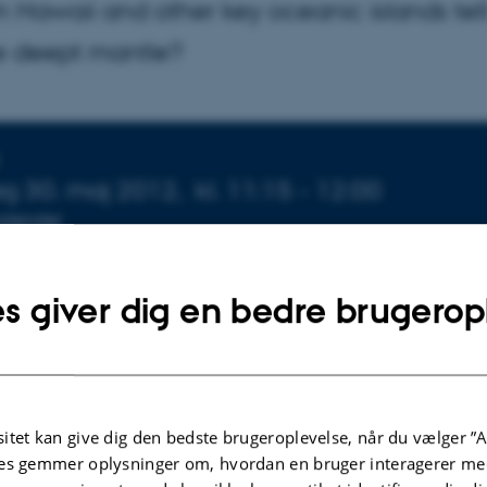
 Hawaii and other key oceanic islands tell
e deept mantle?
sninger om arrangementet
g 30. maj 2012,
kl. 11:15 - 12:00
 kalender
ARRANGØR
et, Geoscience
Institut for Geoscience
s giver dig en bedre brugerop
itet kan give dig den bedste brugeroplevelse, når du vælger ”A
es gemmer oplysninger om, hvordan en bruger interagerer med