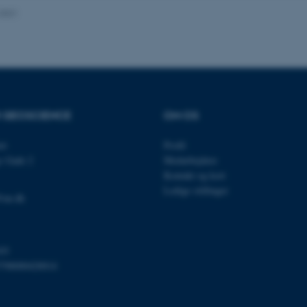
.2021
Udbyder / Domæne
Udløb
Beskrivelse
30
Denne cookie sættes af
TYPO3 Association
minutter
TYPO3, og bruges til at 
.au.dk
session, når en backend-
TYPO3 eller Frontend.
R GEOSCIENCE
OM OS
30
Dette cookienavn er fo
Typo3 Association
minutter
webindholdsstyringssyst
.au.dk
et
Profil
som en brugersessionside
s Gade 2
Medarbejdere
muligt at gemme bruger
tilfælde er det muligvis
Kontakt og kort
kan indstilles ved defau
Ledige stillinger
dette kan forhindres af 
@au.dk
de fleste tilfælde er det in
ødelagt i slutningen af 
indeholder en tilfældig id
specifikke brugerdata.
Session
Denne cookie er en purp
Microsoft Corporation
03
cookie, der bruges af hj
.au.dk
798000420014
i Microsoft .net- teknolo
til at opretholde en an
Session
Generel formål platform 
Oracle Corporation
websteder skrevet i JSP. 
.au.dk