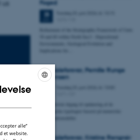
 us
Foged
Torsdag
25.
juni 2026,
kl. 13:15
25
1673-118
JUN.
Refinement of the Stratigraphic Framework of Units
50 and 60 within North Sea I - Depositional
Environments, Geological Evolution and
Implications for…
Specialeforsvar, Pernille Runge
Jørgensen
levelse
Torsdag
25.
juni 2026,
kl. 13:00
ENGLISH
25
1671-137
JUN.
DANISH
Probabilistisk tilgang til opdatering af de
hydrologiske typologier baseret på numeriske
grundvandsmodeller
ccepter alle”
 et website.
Specialeforsvar, Kristine Rengnér