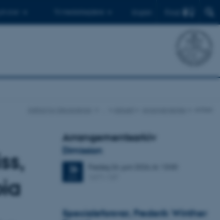
Find
 ph.d.er
Til medarbejdere
English
Institut for Geoscience
…
Aktuelt
Arrangementer
Artikel
Arrangementsarkiv
Dimission
ss,
Fredag
26.
juni 2026,
kl. 13:00
26
1671-137
JUN.
bia
Specialeforsvar, Frederik Winther