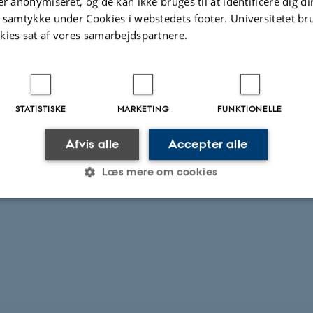
er anonymiseret, og de kan ikke bruges til at identificere dig d
t samtykke under Cookies i webstedets footer. Universitetet br
kies sat af vores samarbejdspartnere.
STATISTISKE
MARKETING
FUNKTIONELLE
Afvis alle
Accepter alle
Læs mere om cookies
Statistiske
Marketing
Funktionelle
es hjælper med at gøre hjemmesiden brugbar ved at aktiv
nktioner som navigation mm. Hjemmesiden kan ikke funge