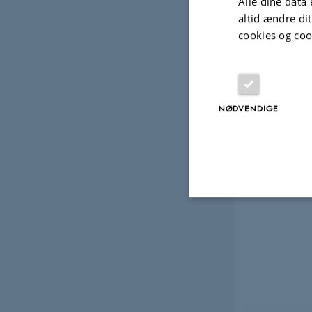
Alle dine data 
altid ændre di
cookies og coo
NØDVENDIGE
Nødvendige
Nødvendige cooki
grundlæggende fu