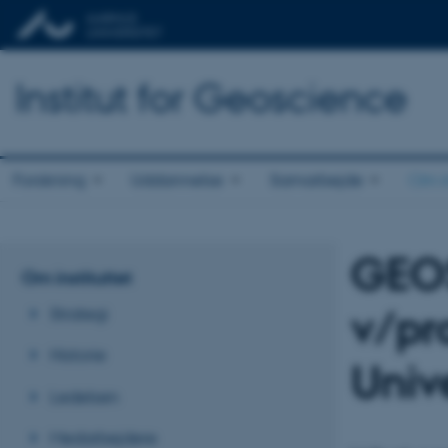
Institut for Geoscience
Forskning
Uddannelse
Samarbejde
Om in
GEO
Om instituttet
v/pr
Strategi
Historie
Univ
Ledelsen
Medarbejdere