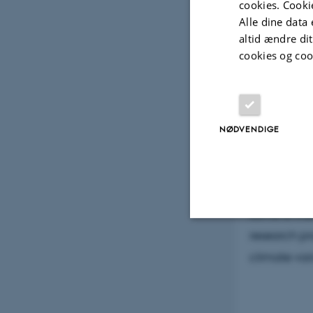
cookies. Cooki
Alle dine data 
altid ændre di
cookies og coo
Abstract
In this pre
on-going re
NØDVENDIGE
research pr
landforms, i
Arctic rese
some of the
research pr
Nødvendige
climate vari
Nødvendige cooki