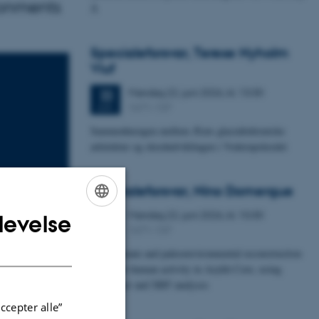
ronments
Å
Specialeforsvar, Terese Nyholm
Viuf
Mandag
22.
juni 2026,
kl. 13:30
22
1671-137
JUN.
Sammenhængen mellem Ærøs glacialtektoniske
arkitektur og skredudviklingen i Voderupskredet
Specialeforsvar, Nino Domergue
Mandag
22.
juni 2026,
kl. 10:30
22
levelse
ENGLISH
1671-137
JUN.
DANISH
Paleoclimate and paleoenvironmental reconstruction
related to human activity in Azykh Cave, using
en i
biomarker and XRF analyses
ccepter alle”