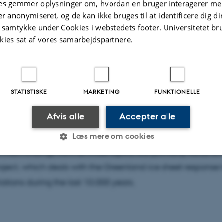
es gemmer oplysninger om, hvordan en bruger interagerer med
er anonymiseret, og de kan ikke bruges til at identificere dig d
t samtykke under Cookies i webstedets footer. Universitetet br
kies sat af vores samarbejdspartnere.
sentation, I will present a summary of my main results from
search projects and briefly talk about my future research 
STATISTISKE
MARKETING
FUNKTIONELLE
ojects can be grouped into three topics: i) glacial proces
Afvis alle
Accepter alle
i) Weichselian glacial history of the Scandinavian ice sheet
arch with special emphasis on the Greenland ice sheet. I wi
Læs mere om cookies
 main findings from all three topics, but primarily focus o
oject, which deals with the Greenland ice sheet response 
Statistiske
Marketing
Funktionelle
ations during the last 10.000 years.
es hjælper med at gøre hjemmesiden brugbar ved at aktiv