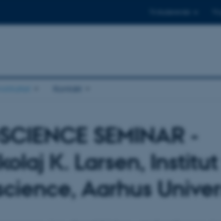
Til studerende
Til
stituttet
Kontakt
SCIENCE SEMINAR -
olaj K. Larsen, Institut
cience, Aarhus Univer