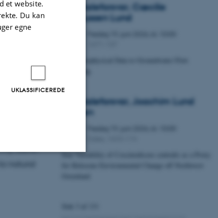
 et website.
Specialeforsvar, Cæcilie
irekte. Du kan
Markussen Lund
uger egne
Fredag
19.
juni 2026,
kl. 10:00
19
1671-137
JUN.
From Geophysical Data to Groundwater Flow
Modelling
 past and
plans. The
UKLASSIFICEREDE
Specialeforsvar, Joachim Lund
ses and
Jepsen
, and iii)
Fredag
19.
juni 2026,
kl. 10:00
19
ll highlight
Dales, 1653-114
JUN.
n my Steno-
Size Variability of Coscinodiscus centralis as a Proxy
to natural
for Holocene Environmental Change off Northwest
Uklassificerede
Greenland
Side 3 af 131
ere nogle