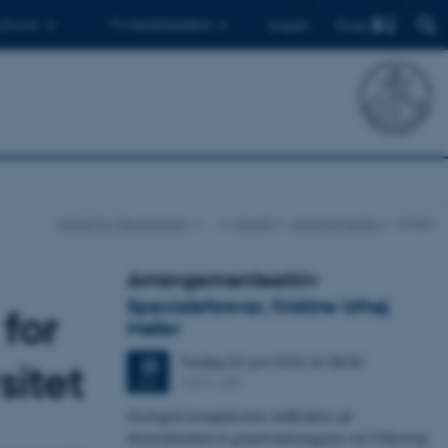
Find
 ph.d.er
Til medarbejdere
English
Institut for Geoscience
…
Aktuelt
Arrangementer
Artikel
Arrangementsarkiv
Specialeforsvar, Kristine Urhøj
 for
Møller
Tirsdag
23.
juni 2026,
kl. 08:30
23
sitet
1671-137
JUN.
Geologisk kompleksitets indflydelse på
nitratsårbarhed af grundvandsmagasin ved Villestrup