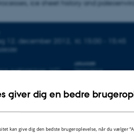
processes, ice sheet history and paleoenvi
sninger om arrangementet
g 12. december 2012,
kl. 15:00 - 15:45
 kalender
ARRANGØR
ce, auditoriet bygn. 1671
Geoscience
s giver dig en bedre brugerop
en
 i forbindelse med ansøgningsprocessen vedr. lektorstilling
kvartærgeologi ved instituttet.
itet kan give dig den bedste brugeroplevelse, når du vælger ”A