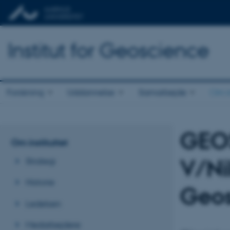
Institut for Geoscience
Forskning
Uddannelse
Samarbejde
Om in
GEO
Om instituttet
V/Nik
Strategi
Historie
Geos
Ledelsen
Medarbejdere