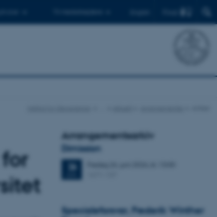
Find
 ph.d.er
Til medarbejdere
English
Institut for Geoscience
…
Aktuelt
Arrangementer
Artikel
Arrangementsarkiv
Dimission
 for
Fredag
26.
juni 2026,
kl. 13:00
26
1671-137
JUN.
sitet
Specialeforsvar, Frederik Winther