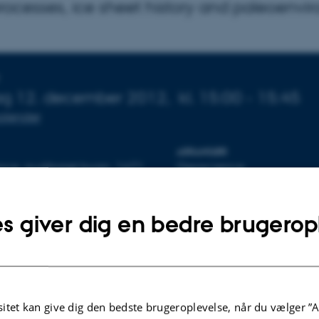
processes, ice sheet history and paleoenvi
sninger om arrangementet
g 12. december 2012,
kl. 15:00 - 15:45
 kalender
ARRANGØR
ce, auditoriet bygn. 1671
Geoscience
s giver dig en bedre brugerop
en
 i forbindelse med ansøgningsprocessen vedr. lektorstilling
kvartærgeologi ved instituttet.
itet kan give dig den bedste brugeroplevelse, når du vælger ”A