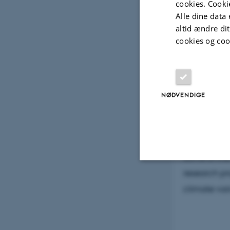
cookies. Cooki
Alle dine data 
altid ændre di
cookies og coo
Abstract
In this pre
on-going re
NØDVENDIGE
research pr
landforms, i
Arctic rese
some of the
research pr
Nødvendige
climate vari
Nødvendige cooki