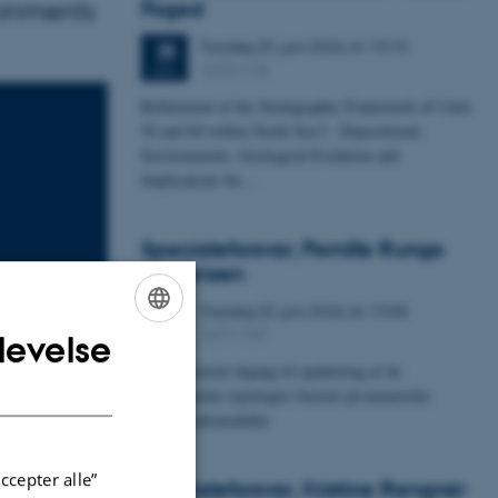
ronments
Foged
Torsdag
25.
juni 2026,
kl. 13:15
25
1673-118
JUN.
Refinement of the Stratigraphic Framework of Units
50 and 60 within North Sea I - Depositional
Environments, Geological Evolution and
Implications for…
Specialeforsvar, Pernille Runge
Jørgensen
Torsdag
25.
juni 2026,
kl. 13:00
25
1671-137
JUN.
levelse
ENGLISH
Probabilistisk tilgang til opdatering af de
DANISH
hydrologiske typologier baseret på numeriske
grundvandsmodeller
en i
ccepter alle”
Specialeforsvar, Kristine Rengnér