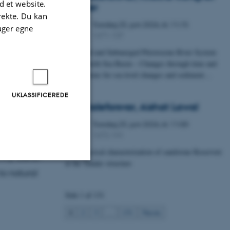
 et website.
Fischer
irekte. Du kan
Torsdag
25.
juni 2026,
kl. 11:15
25
uger egne
1671-137
JUN.
A Buried and Submerged Pleistocene River System
in the North Sea Basin – Changes through time and
implications for sea level changes and sediment…
 past and
plans. The
UKLASSIFICEREDE
Specialeforsvar, Aishat Lawal
ses and
Torsdag
25.
juni 2026,
kl. 11:00
, and iii)
25
1672-141
JUN.
ll highlight
Petrophysical characterization of sandstone Reservoir
n my Steno-
at the Tønder structure
to natural
Uklassificerede
Side 1 af 131
1
2
3
…
131
Næste
ere nogle