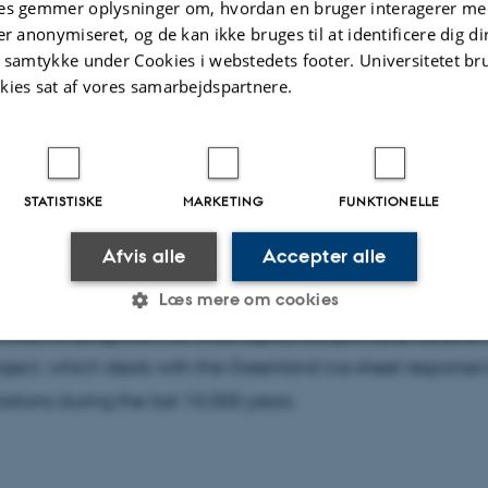
es gemmer oplysninger om, hvordan en bruger interagerer med
er anonymiseret, og de kan ikke bruges til at identificere dig d
t samtykke under Cookies i webstedets footer. Universitetet br
kies sat af vores samarbejdspartnere.
sentation, I will present a summary of my main results from
search projects and briefly talk about my future research 
STATISTISKE
MARKETING
FUNKTIONELLE
ojects can be grouped into three topics: i) glacial proces
Afvis alle
Accepter alle
i) Weichselian glacial history of the Scandinavian ice sheet
arch with special emphasis on the Greenland ice sheet. I wi
Læs mere om cookies
 main findings from all three topics, but primarily focus o
oject, which deals with the Greenland ice sheet response 
Statistiske
Marketing
Funktionelle
ations during the last 10.000 years.
es hjælper med at gøre hjemmesiden brugbar ved at aktiv