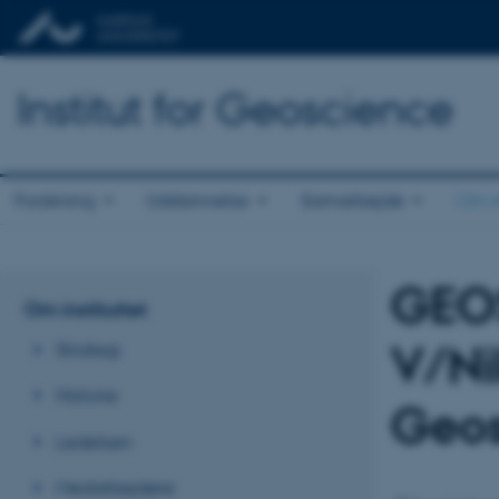
Institut for Geoscience
Forskning
Uddannelse
Samarbejde
Om in
GEO
Om instituttet
V/Nik
Strategi
Historie
Geos
Ledelsen
Medarbejdere