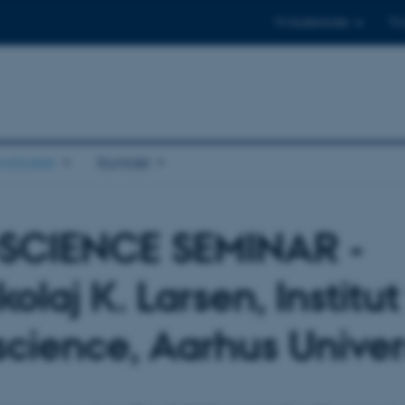
Til studerende
Til
stituttet
Kontakt
SCIENCE SEMINAR -
olaj K. Larsen, Institut
cience, Aarhus Univer