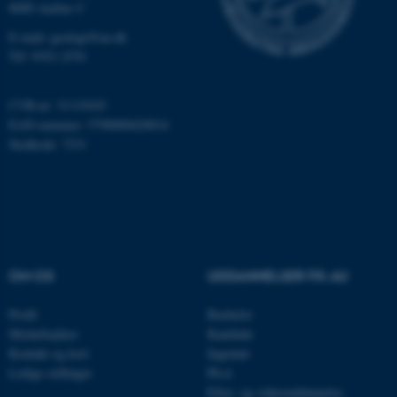
8000 Aarhus C
E-mail: geologi@au.dk
Navn
Udbyder / Domæne
Tlf: 9352 2570
be_typo_user
TYPO3 Association
.au.dk
CVR-nr: 31119103
EAN-nummer: 5798000420014
Stedkode: 7231
fe_typo_user
Typo3 Association
.au.dk
OM OS
UDDANNELSER PÅ AU
Profil
Bachelor
Medarbejdere
Kandidat
Kontakt og kort
Ingeniør
Ledige stillinger
Ph.d.
Efter- og videreuddannelse