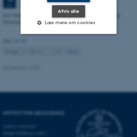
Dales, 1653-114
JUN.
Afvis alle
Size Variability of Coscinodiscus centralis as a Proxy for Holocene
Environmental Change off Northwest Greenland
Læs mere om cookies
Side 3 af 131
Nødvendige
Statistiske
Marketing
3
Forrige
2
4
…
131
Næste
Funktionelle
Uklassificerede
Revideret 04.10.2021
Nødvendige cookies hjælper
med at gøre hjemmesiden
brugbar ved at aktivere nogle
grundlæggende funktioner
som navigation mm.
INSTITUT FOR GEOSCIENCE
Hjemmesiden kan ikke
Aarhus Universitet
fungerer uden disse cookies.
Høegh-Guldbergs Gade 2