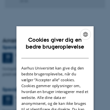
28 KB
Arrangementsarkiv
Cookies giver dig en
ENGLISH
bedre brugeroplevelse
Specialeforsvar, Kristine Urhøj Møller
DANISH
Tirsdag
23.
juni 2026,
kl. 08:30
23
1671-137
JUN.
Aarhus Universitet kan give dig den
Geologisk kompleksitets indflydelse på nitratsårbarhed af
bedste brugeroplevelse, når du
grundvandsmagasin ved Villestrup Å
vælger ”Accepter alle” cookies.
Cookies gemmer oplysninger om,
Specialeforsvar, Terese Nyholm Viuf
hvordan en bruger interagerer med et
website. Alle dine data er
Mandag
22.
juni 2026,
kl. 13:30
22
1671-137
JUN.
anonymiseret, og de kan ikke bruges
til at identificere dig direkte. Du kan