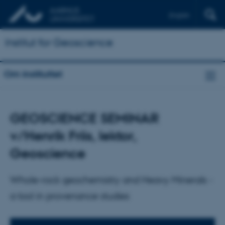
English
Institut for Geoscience
Om instituttet
GEOSCIENCE SEMINAR
v/Henrik Friis, lektor,
Geoscience
Whole-rock geochemistry and Heavy Minerals -
a tool in provenance studies