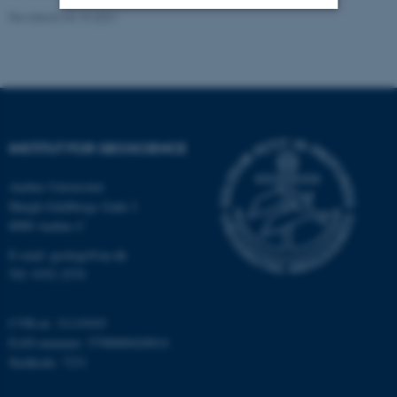
Revideret 04.10.2021
Nødvendige
Statistiske
Marketing
Funktionelle
Uklassificerede
INSTITUT FOR GEOSCIENCE
Nødvendige cookies hjælper
med at gøre hjemmesiden
Aarhus Universitet
brugbar ved at aktivere nogle
Høegh-Guldbergs Gade 2
grundlæggende funktioner
8000 Aarhus C
som navigation mm.
E-mail: geologi@au.dk
Hjemmesiden kan ikke
Tlf: 9352 2570
fungerer uden disse cookies.
CVR-nr: 31119103
EAN-nummer: 5798000420014
Navn
Udbyder / Domæne
Stedkode: 7231
be_typo_user
TYPO3 Association
.au.dk