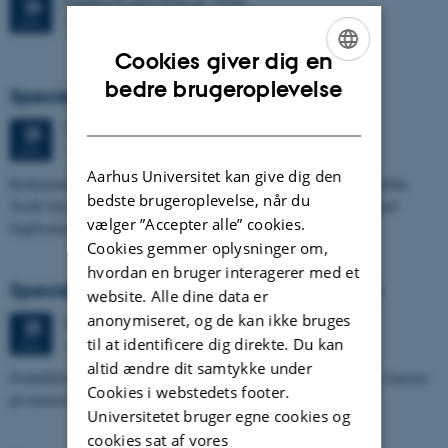
Fredag
26.
juni 2026,
kl. 13:00
26
1671-137
JUN.
Cookies giver dig en
ENGLISH
bedre brugeroplevelse
Specialeforsvar, Frederik Winther Foged
DANISH
Torsdag
25.
juni 2026,
kl. 13:15
25
1673-118
JUN.
Aarhus Universitet kan give dig den
Refinement of the Stratigraphic Framework of Units 50 and 60 within
bedste brugeroplevelse, når du
North Sea I - Depositional Environments, Geological Evolution and
vælger ”Accepter alle” cookies.
Implications for…
Cookies gemmer oplysninger om,
hvordan en bruger interagerer med et
Specialeforsvar, Pernille Runge Jørgensen
website. Alle dine data er
anonymiseret, og de kan ikke bruges
Torsdag
25.
juni 2026,
kl. 13:00
25
til at identificere dig direkte. Du kan
1671-137
JUN.
altid ændre dit samtykke under
Probabilistisk tilgang til opdatering af de hydrologiske typologier baseret
Cookies i webstedets footer.
på numeriske grundvandsmodeller
Universitetet bruger egne cookies og
cookies sat af vores