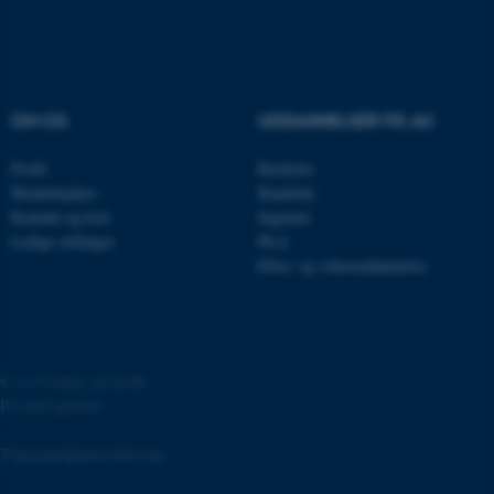
fe_typo_user
Typo3 Association
.au.dk
OM OS
UDDANNELSER PÅ AU
Profil
Bachelor
Medarbejdere
Kandidat
Kontakt og kort
Ingeniør
Ledige stillinger
Ph.d.
Efter- og videreuddannelse
©
—
Cookies på au.dk
ASP.NET_SessionId
Microsoft Corporation
Privatlivspolitik
.au.dk
Tilgængelighedserklæring