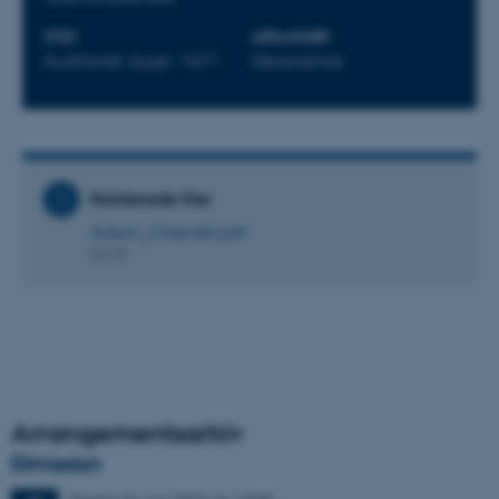
STED
ARRANGØR
Auditoriet, bygn. 1671
Geoscience
Relaterede filer
Adam_Cherrett.pdf
86 KB
Arrangementsarkiv
Dimission