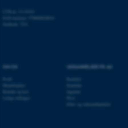
CVR-nr: 31119103
EAN-nummer: 5798000420014
Stedkode: 7231
ASP.NET_SessionId
Microsoft Corporation
.au.dk
OM OS
UDDANNELSER PÅ AU
Profil
Bachelor
Medarbejdere
Kandidat
JSESSIONID
Oracle Corporation
Kontakt og kort
Ingeniør
.au.dk
Ledige stillinger
Ph.d.
Efter- og videreuddannelse
ARRAffinity
Microsoft Corporation
.mitstudie.au.dk