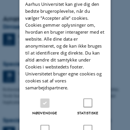
Aarhus Universitet kan give dig den
bedste brugeroplevelse, når du
Arrangementsarkiv
vælger ”Accepter alle” cookies.
Cookies gemmer oplysninger om,
Dimission
hvordan en bruger interagerer med et
Fredag
26.
juni 2026,
kl. 13:00
26
website. Alle dine data er
1671-137
JUN.
anonymiseret, og de kan ikke bruges
til at identificere dig direkte. Du kan
altid ændre dit samtykke under
Specialeforsvar, Frederik Winther Foged
Cookies i webstedets footer.
Universitetet bruger egne cookies og
Torsdag
25.
juni 2026,
kl. 13:15
25
1673-118
JUN.
cookies sat af vores
samarbejdspartnere.
Refinement of the Stratigraphic Framework of Units 50 and 60 within
North Sea I - Depositional Environments, Geological Evolution and
Implications for…
NØDVENDIGE
STATISTISKE
Specialeforsvar, Pernille Runge Jørgensen
Torsdag
25.
juni 2026,
kl. 13:00