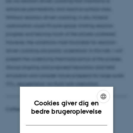
be via reaction-driven cracking that maintains or
enhances permeability and reactive surface area.
Without reaction-driven cracking, in situ mineral
carbonation could fill pore space, limiting reaction
progress and leaving much of the silicate unaltered.
However, the conditions most favorable for reaction-
driven cracking are poorly understood. In this talk, I will
present the underlying thermodynamics of the process,
discuss ongoing and proposed laboratory and field
simulation and consider future prospects for large-scale
CO
sequestration via fluid-rock interaction.
2
Cookies giver dig en
ENGLISH
Coffee and cake as usual, all welcome!
bedre brugeroplevelse
DANISH