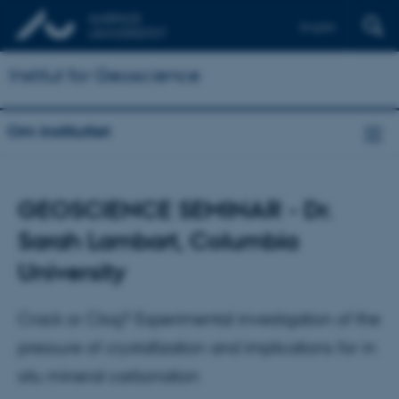
English
Institut for Geoscience
Om instituttet
GEOSCIENCE SEMINAR - Dr.
Sarah Lambart, Columbia
University
Crack or Clog? Experimental investigation of the
pressure of crystallization and implications for in
situ mineral carbonation