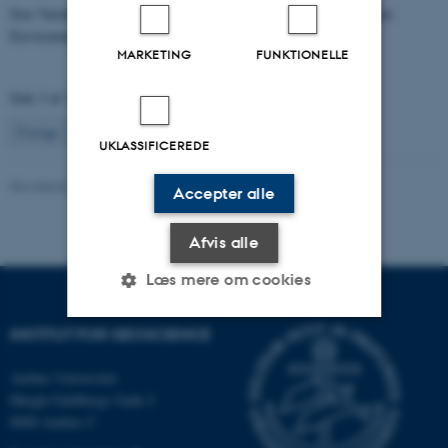
Size Variability of Coscinodiscus centralis as a Proxy for Holocene
Environmental Change off Northwest Greenland
MARKETING
FUNKTIONELLE
Side 3 af 131
3
Forrige
2
4
…
131
Næste
UKLASSIFICEREDE
Revideret 04.10.2021
Accepter alle
Afvis alle
Læs mere om cookies
INSTITUT FOR GEOSCIENCE
Nødvendige
Statistiske
Marketing
Aarhus Universitet
Funktionelle
Uklassificerede
Høegh-Guldbergs Gade 2
8000 Aarhus C