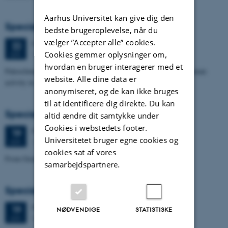
Aarhus Universitet kan give dig den
Specialeforsvar, Nino Domergue
bedste brugeroplevelse, når du
vælger ”Accepter alle” cookies.
Mandag
22.
juni 2026,
kl. 10:30
22
Cookies gemmer oplysninger om,
1671-137
JUN.
hvordan en bruger interagerer med et
Paleoclimate and paleoenvironmental reconstruction related to human
website. Alle dine data er
activity in Azykh Cave, using biomarker and XRF analyses
anonymiseret, og de kan ikke bruges
til at identificere dig direkte. Du kan
Specialeforsvar, Cæcilie Markussen Lund
altid ændre dit samtykke under
Cookies i webstedets footer.
Fredag
19.
juni 2026,
kl. 10:00
19
Universitetet bruger egne cookies og
1671-137
JUN.
cookies sat af vores
From Geophysical Data to Groundwater Flow Modelling
samarbejdspartnere.
Specialeforsvar, Joachim Lund Jepsen
Fredag
19.
juni 2026,
kl. 10:00
19
NØDVENDIGE
STATISTISKE
Dales, 1653-114
JUN.