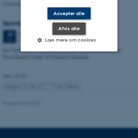
From Geophysical Data to Groundwater Flow Modelling
Accepter alle
Specialeforsvar, Joachim Lund Jepsen
Afvis alle
Fredag
19.
juni 2026,
kl. 10:00
19
Læs mere om cookies
Dales, 1653-114
JUN.
Size Variability of Coscinodiscus centralis as a Proxy for Holocene
Environmental Change off Northwest Greenland
Nødvendige
Statistiske
Marketing
Funktionelle
Uklassificerede
Side 3 af 131
3
Forrige
2
4
…
131
Næste
Nødvendige cookies hjælper
Revideret 04.10.2021
med at gøre hjemmesiden
brugbar ved at aktivere nogle
grundlæggende funktioner
som navigation mm.