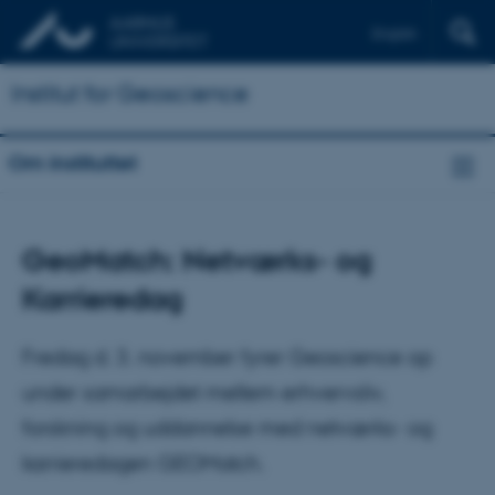
English
Institut for Geoscience
Om instituttet
GeoMatch: Netværks- og
Karrieredag
Fredag d. 3. november fyrer Geoscience op
under samarbejdet mellem erhvervsliv,
forskning og uddannelse med netværks- og
karrieredagen GEOMatch.