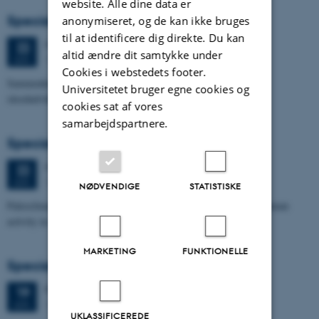
website. Alle dine data er
Specialeforsvar, Terese Nyholm Viuf
anonymiseret, og de kan ikke bruges
til at identificere dig direkte. Du kan
Mandag
22.
juni 2026,
kl. 13:30
22
altid ændre dit samtykke under
1671-137
JUN.
Cookies i webstedets footer.
Sammenhængen mellem Ærøs glacialtektoniske arkitektur og
Universitetet bruger egne cookies og
skredudviklingen i Voderupskredet
cookies sat af vores
samarbejdspartnere.
Specialeforsvar, Nino Domergue
Mandag
22.
juni 2026,
kl. 10:30
22
1671-137
JUN.
NØDVENDIGE
STATISTISKE
Paleoclimate and paleoenvironmental reconstruction related to human
activity in Azykh Cave, using biomarker and XRF analyses
MARKETING
FUNKTIONELLE
Specialeforsvar, Cæcilie Markussen Lund
Fredag
19.
juni 2026,
kl. 10:00
19
1671-137
JUN.
UKLASSIFICEREDE