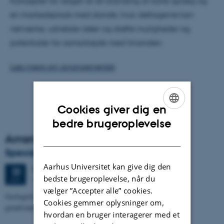
Konceptet for dagen er en blanding af korte oplæg og
en markedsplads med stande, hvor deltagerne kan
netværke, udveksle idéer og drøfte muligheder og
potentialer for samarbejde med hinanden.
Læs mere om arrangementet
Cookies giver dig en
ENGLISH
bedre brugeroplevelse
Arrangementsarkiv
DANISH
Specialeforsvar, Kristine Urhøj Møller
Aarhus Universitet kan give dig den
Tirsdag
23.
juni 2026,
kl. 08:30
23
bedste brugeroplevelse, når du
1671-137
JUN.
vælger ”Accepter alle” cookies.
Geologisk kompleksitets indflydelse på nitratsårbarhed af
Cookies gemmer oplysninger om,
grundvandsmagasin ved Villestrup Å
hvordan en bruger interagerer med et