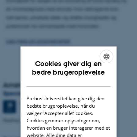
Konceptet for dagen er en blanding af korte oplæg og
en markedsplads med stande, hvor deltagerne kan
netværke, udveksle idéer og drøfte muligheder og
potentialer for samarbejde med hinanden.
Læs mere om arrangementet
Cookies giver dig en
ENGLISH
bedre brugeroplevelse
DANISH
Arrangementsarkiv
Specialeforsvar, Markos Mavridis
Aarhus Universitet kan give dig den
Torsdag
25.
juni 2026,
kl. 09:00
25
bedste brugeroplevelse, når du
1671-137
JUN.
vælger ”Accepter alle” cookies.
Handling temperature effects in time-lapse TEM data
Cookies gemmer oplysninger om,
hvordan en bruger interagerer med et
website. Alle dine data er