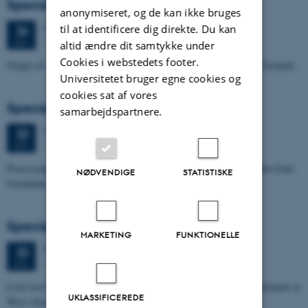
Specialeforsvar, Manoj Neupane
anonymiseret, og de kan ikke bruges
Onsdag
24.
juni 2026,
kl. 14:00
til at identificere dig direkte. Du kan
24
1672-141
JUN.
altid ændre dit samtykke under
Cookies i webstedets footer.
Origin of Alpine Schist Pegmatites in the Southern Alps of New Zealand
Universitetet bruger egne cookies og
cookies sat af vores
Specialeforsvar, Eske Oliver Bay Holm
samarbejdspartnere.
Tirsdag
23.
juni 2026,
kl. 14:00
23
1671-241
JUN.
Processing and Inversion of seismic ambient noise - applied to data from
NØDVENDIGE
STATISTISKE
Greenland
Specialeforsvar, Signe Jensen
MARKETING
FUNKTIONELLE
Tirsdag
23.
juni 2026,
kl. 13:30
23
1671-137
JUN.
Leaf-wax biomarker evidence for long-term vegetation and hydroclimate in
UKLASSIFICEREDE
West Africa