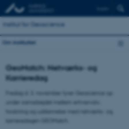
English
Institut for Geoscience
Om instituttet
GeoMatch: Netværks- og
Karrieredag
Fredag d. 3. november fyrer Geoscience op
under samarbejdet mellem erhvervsliv,
forskning og uddannelse med netværks- og
karrieredagen GEOMatch.