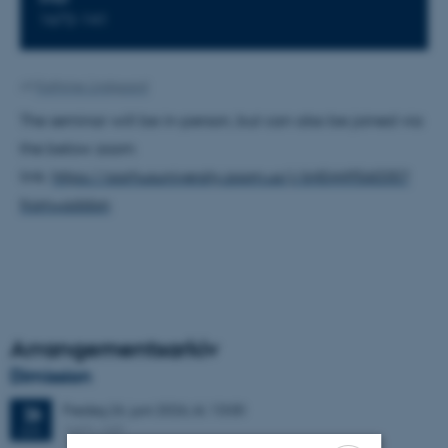
1672-141
Af
Kathrine Lindgaard
The seminar will be in-person, but can also be joined via
the below zoom
link:
https://aarhusuniversity.zoom.us/j/64544956035?
from=addon
Arrangementsarkiv
Dimission
Fredag
26.
juni 2026,
kl. 13:00
26
1671-137
JUN.