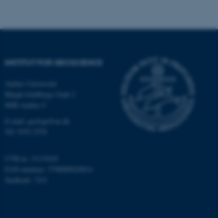
Nødvendige
Statistiske
Marketing
Funktionelle
Uklassificerede
INSTITUT FOR GEOSCIENCE
Nødvendige cookies hjælper
Aarhus Universitet
med at gøre hjemmesiden
Høegh-Guldbergs Gade 2
brugbar ved at aktivere nogle
8000 Aarhus C
grundlæggende funktioner
som navigation mm.
E-mail: geologi@au.dk
Hjemmesiden kan ikke
Tlf: 9352 2570
fungerer uden disse cookies.
CVR-nr: 31119103
EAN-nummer: 5798000420014
Stedkode: 7231
Navn
Udbyder / Domæne
be_typo_user
TYPO3 Association
.au.dk