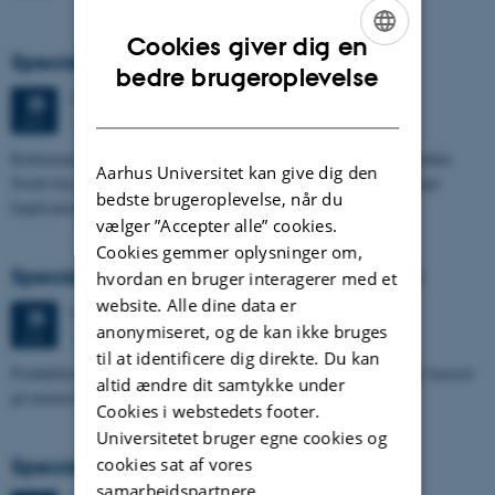
Cookies giver dig en
Specialeforsvar, Frederik Winther Foged
ENGLISH
bedre brugeroplevelse
Torsdag
25.
juni 2026,
kl. 13:15
25
DANISH
1673-118
JUN.
Refinement of the Stratigraphic Framework of Units 50 and 60 within
Aarhus Universitet kan give dig den
North Sea I - Depositional Environments, Geological Evolution and
bedste brugeroplevelse, når du
Implications for…
vælger ”Accepter alle” cookies.
Cookies gemmer oplysninger om,
Specialeforsvar, Pernille Runge Jørgensen
hvordan en bruger interagerer med et
website. Alle dine data er
Torsdag
25.
juni 2026,
kl. 13:00
25
anonymiseret, og de kan ikke bruges
1671-137
JUN.
til at identificere dig direkte. Du kan
Probabilistisk tilgang til opdatering af de hydrologiske typologier baseret
altid ændre dit samtykke under
på numeriske grundvandsmodeller
Cookies i webstedets footer.
Universitetet bruger egne cookies og
cookies sat af vores
Specialeforsvar, Kristine Rengnér Fischer
samarbejdspartnere.