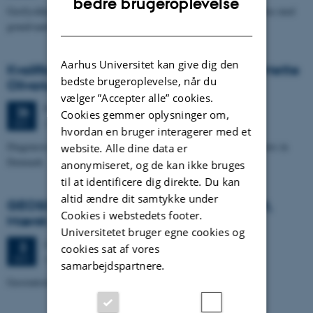
bedre brugeroplevelse
Geofysikkens potentiale for reduktion af usikkerheden i forbindelse med
DANISH
grundvandsmodelprædiktioner
Aarhus Universitet kan give dig den
Kvalifikationseksamen: ph.d.-studerende Mette
bedste brugeroplevelse, når du
Olivarius
vælger ”Accepter alle” cookies.
Fredag
26.
oktober 2012,
kl. 14:00
26
Cookies gemmer oplysninger om,
Geoscience, rum 1671,234
OKT.
hvordan en bruger interagerer med et
Diagenesis and provenance in Triassic-Jurassic sandstone reservoirs in
website. Alle dine data er
Denmark
anonymiseret, og de kan ikke bruges
til at identificere dig direkte. Du kan
altid ændre dit samtykke under
GEOSCIENCE SEMINAR v/Adam Cherrett,
Cookies i webstedets footer.
Mærsk Olie
Universitetet bruger egne cookies og
Onsdag
3.
oktober 2012,
kl. 14:15
3
cookies sat af vores
Auditoriet, bygn. 1671
OKT.
samarbejdspartnere.
Geostatistical Elastic Seismic Inversion