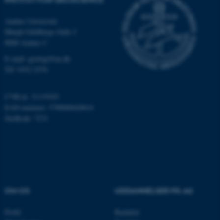
Funktionelle
Uklassificerede
Aarhus Universitet
Høegh-Guldbergs Gade 2
Nødvendige cookies hjælper
8000 Aarhus C
med at gøre hjemmesiden
E-mail: geologi@au.dk
brugbar ved at aktivere nogle
Tlf: 9352 2570
grundlæggende funktioner
som navigation mm.
CVR-nr: 31119103
Hjemmesiden kan ikke
EAN-nummer: 5798000420014
fungerer uden disse cookies.
Stedkode: 7231
Navn
Udbyder / Domæne
be_typo_user
TYPO3 Association
.au.dk
OM OS
UDDANNELSER PÅ AU
Profil
Bachelor
fe_typo_user
Typo3 Association