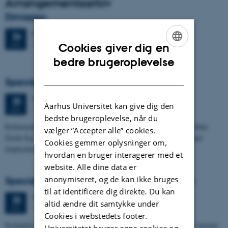
Arrangementsarkiv
Dimission
Fredag
26.
juni 2026,
kl. 13:00
26
1671-137
JUN.
Cookies giver dig en
ENGLISH
bedre brugeroplevelse
DANISH
Specialeforsvar, Frederik Winther Foged
Torsdag
25.
juni 2026,
kl. 13:15
25
Aarhus Universitet kan give dig den
1673-118
JUN.
bedste brugeroplevelse, når du
Refinement of the Stratigraphic Framework of Units 50 and 60 within
vælger ”Accepter alle” cookies.
North Sea I - Depositional Environments, Geological Evolution and
Cookies gemmer oplysninger om,
Implications for…
hvordan en bruger interagerer med et
website. Alle dine data er
anonymiseret, og de kan ikke bruges
Specialeforsvar, Pernille Runge Jørgensen
til at identificere dig direkte. Du kan
Torsdag
25.
juni 2026,
kl. 13:00
25
altid ændre dit samtykke under
1671-137
JUN.
Cookies i webstedets footer.
Probabilistisk tilgang til opdatering af de hydrologiske typologier baseret