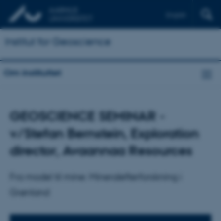
English
Institut for Geoscience
Om instituttet
GEOSCIENCE SEMINAR -
v/Stefan Bernstein, Exploration
director, Avaannaa Resources
Fra model til mine: Mineralefterforskning i
Grønland