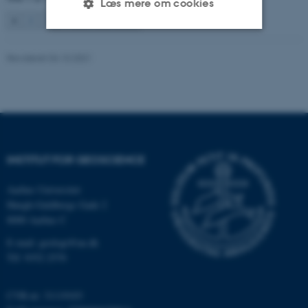
Læs mere om cookies
1
2
3
…
131
Næste
Nødvendige
Statistiske
Marketing
Revideret 04.10.2021
Funktionelle
Uklassificerede
Nødvendige cookies hjælper
med at gøre hjemmesiden
INSTITUT FOR GEOSCIENCE
brugbar ved at aktivere nogle
grundlæggende funktioner
Aarhus Universitet
som navigation mm.
Høegh-Guldbergs Gade 2
8000 Aarhus C
Hjemmesiden kan ikke
fungerer uden disse cookies.
E-mail: geologi@au.dk
Tlf: 9352 2570
CVR-nr: 31119103
Navn
Udbyder / Domæne