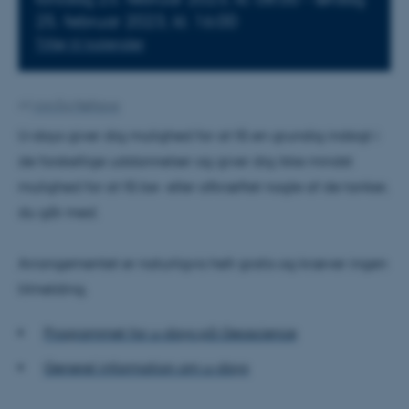
25.
februar 2023,
kl. 16:00
Tilføj til kalender
Af
Ann Eg Mølhave
U-days giver dig mulighed for at få en grundig indsigt i
de forskellige uddannelser og giver dig ikke mindst
mulighed for at få be- eller afkræftet nogle af de tanker,
du går med.
Arrangementet er naturligvis helt gratis og kræver ingen
tilmelding.
Programmet for u-days på Geoscience
Generel information om u-days