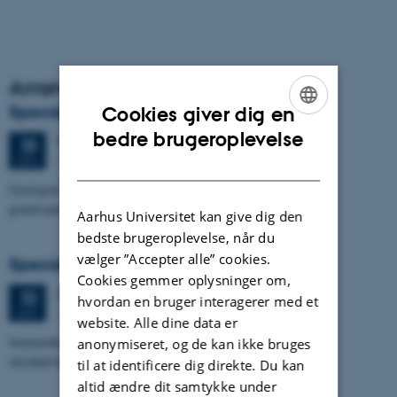
Arrangementsarkiv
Specialeforsvar, Kristine Urhøj Møller
Cookies giver dig en
ENGLISH
bedre brugeroplevelse
Tirsdag
23.
juni 2026,
kl. 08:30
23
1671-137
JUN.
DANISH
Geologisk kompleksitets indflydelse på nitratsårbarhed af
grundvandsmagasin ved Villestrup Å
Aarhus Universitet kan give dig den
bedste brugeroplevelse, når du
vælger ”Accepter alle” cookies.
Specialeforsvar, Terese Nyholm Viuf
Cookies gemmer oplysninger om,
Mandag
22.
juni 2026,
kl. 13:30
22
hvordan en bruger interagerer med et
1671-137
JUN.
website. Alle dine data er
Sammenhængen mellem Ærøs glacialtektoniske arkitektur og
anonymiseret, og de kan ikke bruges
skredudviklingen i Voderupskredet
til at identificere dig direkte. Du kan
altid ændre dit samtykke under