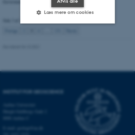
Afvis alle
Environmental Change off Northwest Greenland
Læs mere om cookies
Side 3 af 131
3
Forrige
2
4
…
131
Næste
Nødvendige
Statistiske
Marketing
Funktionelle
Uklassificerede
Revideret 04.10.2021
Nødvendige cookies hjælper
med at gøre hjemmesiden
brugbar ved at aktivere nogle
INSTITUT FOR GEOSCIENCE
grundlæggende funktioner
som navigation mm.
Aarhus Universitet
Hjemmesiden kan ikke
Høegh-Guldbergs Gade 2
fungerer uden disse cookies.
8000 Aarhus C
E-mail: geologi@au.dk
Tlf: 9352 2570