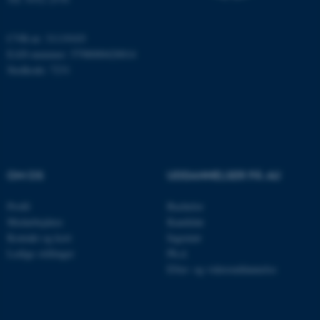
Navn
Udbyder / Domæne
be_typo_user
TYPO3 Association
CVR-nr: 31119103
.au.dk
EAN-nummer: 5798000420014
Stedkode: 7231
fe_typo_user
Typo3 Association
.au.dk
OM OS
UDDANNELSER PÅ AU
Profil
Bachelor
Medarbejdere
Kandidat
Kontakt og kort
Ingeniør
Ledige stillinger
Ph.d.
Efter- og videreuddannelse
ASP.NET_SessionId
Microsoft Corporation
.au.dk