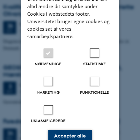
Kvalifikationseksamen: ph.d.-studerende Mette
altid ændre dit samtykke under
Olivarius
Cookies i webstedets footer.
Universitetet bruger egne cookies og
Fredag
26.
oktober 2012,
kl. 14:00
26
cookies sat af vores
Geoscience, rum 1671,234
OKT.
samarbejdspartnere.
Diagenesis and provenance in Triassic-Jurassic sandstone reservoirs in
Denmark
NØDVENDIGE
STATISTISKE
GEOSCIENCE SEMINAR v/Adam Cherrett,
Mærsk Olie
Onsdag
3.
oktober 2012,
kl. 14:15
3
Auditoriet, bygn. 1671
OKT.
MARKETING
FUNKTIONELLE
Geostatistical Elastic Seismic Inversion
Foredrag af Katrine Juul Andresen på DR2
UKLASSIFICEREDE
11 dage,
Mandag
24.
september 2012,
kl. 14:50
-
14.
24
Accepter alle
september
SEP.