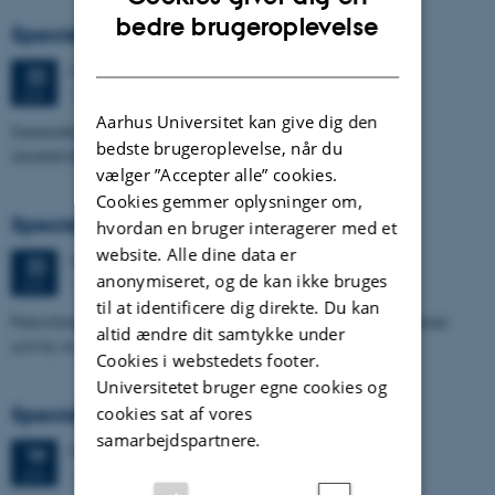
ENGLISH
bedre brugeroplevelse
Specialeforsvar, Terese Nyholm Viuf
DANISH
Mandag
22.
juni 2026,
kl. 13:30
22
1671-137
JUN.
Aarhus Universitet kan give dig den
Sammenhængen mellem Ærøs glacialtektoniske arkitektur og
bedste brugeroplevelse, når du
skredudviklingen i Voderupskredet
vælger ”Accepter alle” cookies.
Cookies gemmer oplysninger om,
Specialeforsvar, Nino Domergue
hvordan en bruger interagerer med et
website. Alle dine data er
Mandag
22.
juni 2026,
kl. 10:30
22
anonymiseret, og de kan ikke bruges
1671-137
JUN.
til at identificere dig direkte. Du kan
Paleoclimate and paleoenvironmental reconstruction related to human
altid ændre dit samtykke under
activity in Azykh Cave, using biomarker and XRF analyses
Cookies i webstedets footer.
Universitetet bruger egne cookies og
Specialeforsvar, Cæcilie Markussen Lund
cookies sat af vores
samarbejdspartnere.
Fredag
19.
juni 2026,
kl. 10:00
19
1671-137
JUN.