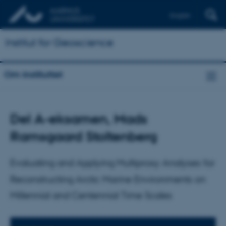
English
Institut for Geoscience
Om instituttet
Del A-eksamen, Mads
Ramsgaard Stoltenberg
Evaluating and Applying Multiproxy Analyses for
Reconstructing Arctic Marine Environments on
Millennial and Centennial Time Scales