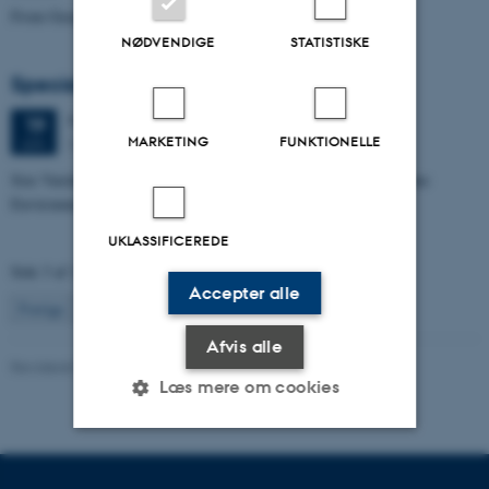
From Geophysical Data to Groundwater Flow Modelling
NØDVENDIGE
STATISTISKE
Specialeforsvar, Joachim Lund Jepsen
Fredag
19.
juni 2026,
kl. 10:00
19
MARKETING
FUNKTIONELLE
Dales, 1653-114
JUN.
Size Variability of Coscinodiscus centralis as a Proxy for Holocene
Environmental Change off Northwest Greenland
UKLASSIFICEREDE
Side 3 af 131
Accepter alle
3
Forrige
2
4
…
131
Næste
Afvis alle
Revideret 04.10.2021
Læs mere om cookies
Nødvendige
Statistiske
Marketing