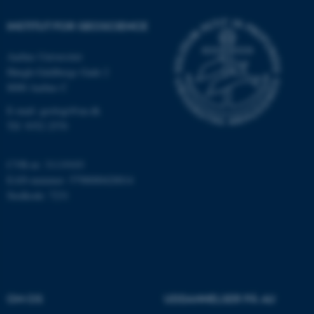
Funktionelle
Uklassificerede
INSTITUT FOR GEOSCIENCE
Aarhus Universitet
Høegh-Guldbergs Gade 2
Nødvendige cookies hjælper
8000 Aarhus C
med at gøre hjemmesiden
brugbar ved at aktivere nogle
E-mail: geologi@au.dk
grundlæggende funktioner
Tlf: 9352 2570
som navigation mm.
Hjemmesiden kan ikke
CVR-nr: 31119103
fungerer uden disse cookies.
EAN-nummer: 5798000420014
Stedkode: 7231
Navn
Udbyder / Domæne
be_typo_user
TYPO3 Association
.au.dk
OM OS
UDDANNELSER PÅ AU