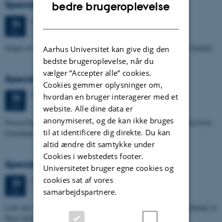
ENGLISH
Specialeforsvar, Manoj Neupane
bedre brugeroplevelse
DANISH
Onsdag
24.
juni 2026,
kl. 14:00
24
1672-141
JUN.
Origin of Alpine Schist Pegmatites in the Southern Alps of New Zealand
Aarhus Universitet kan give dig den
bedste brugeroplevelse, når du
vælger ”Accepter alle” cookies.
Specialeforsvar, Eske Oliver Bay Holm
Cookies gemmer oplysninger om,
Tirsdag
23.
juni 2026,
kl. 14:00
23
hvordan en bruger interagerer med et
1671-241
JUN.
website. Alle dine data er
anonymiseret, og de kan ikke bruges
Processing and Inversion of seismic ambient noise - applied to data from
til at identificere dig direkte. Du kan
Greenland
altid ændre dit samtykke under
Cookies i webstedets footer.
Specialeforsvar, Signe Jensen
Universitetet bruger egne cookies og
cookies sat af vores
Tirsdag
23.
juni 2026,
kl. 13:30
23
1671-137
JUN.
samarbejdspartnere.
Leaf-wax biomarker evidence for long-term vegetation and hydroclimate in
West Africa