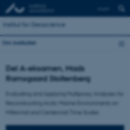
English
Institut for Geoscience
Om instituttet
Del A-eksamen, Mads
Ramsgaard Stoltenberg
Evaluating and Applying Multiproxy Analyses for
Reconstructing Arctic Marine Environments on
Millennial and Centennial Time Scales