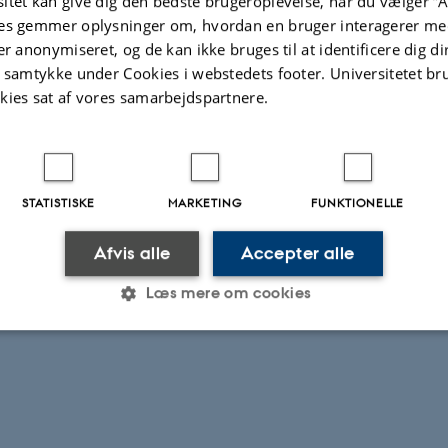
itet kan give dig den bedste brugeroplevelse, når du vælger ”A
es gemmer oplysninger om, hvordan en bruger interagerer med
er anonymiseret, og de kan ikke bruges til at identificere dig d
t samtykke under Cookies i webstedets footer. Universitetet br
kies sat af vores samarbejdspartnere.
STATISTISKE
MARKETING
FUNKTIONELLE
Afvis alle
Accepter alle
Læs mere om cookies
Statistiske
Marketing
Funktionelle