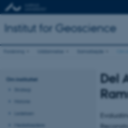
Institut for Geoscience
Forskning
Uddannelse
Samarbejde
Om in
Del 
Om instituttet
Rams
Strategi
Historie
Ledelsen
Evaluati
Medarbejdere
Reconstr