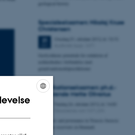
geological history
Specialeeksamen: Nikolaj Kruse
Christensen
Onsdag
31.
oktober 2012,
kl. 13:15
31
Auditoriet, bygn. 1671
OKT.
Geofysikkens potentiale for reduktion af
usikkerheden i forbindelse med
grundvandsmodelprædiktioner
Kvalifikationseksamen: ph.d.-
studerende Mette Olivarius
levelse
ENGLISH
Fredag
26.
oktober 2012,
kl. 14:00
26
DANISH
Geoscience, rum 1671,234
OKT.
Diagenesis and provenance in Triassic-Jurassic
sandstone reservoirs in Denmark