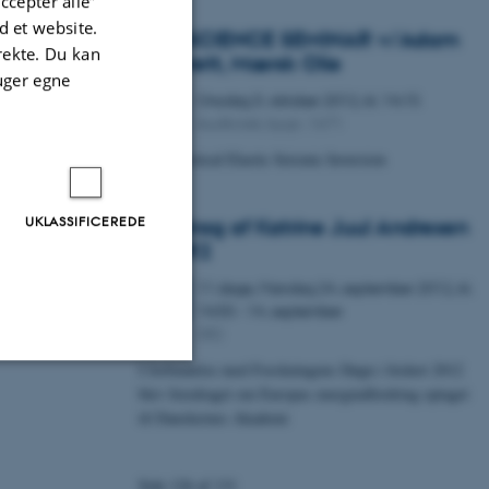
ccepter alle”
 et website.
GEOSCIENCE SEMINAR v/Adam
irekte. Du kan
Cherrett, Mærsk Olie
uger egne
Onsdag
3.
oktober 2012,
kl. 14:15
3
Auditoriet, bygn. 1671
OKT.
Geostatistical Elastic Seismic Inversion
UKLASSIFICEREDE
Foredrag af Katrine Juul Andresen
på DR2
11 dage,
Mandag
24.
september 2012,
kl.
24
14:50
-
14. september
SEP.
DR2
I forbindelse med Forskningens Døgn i foråret 2012
blev foredraget om Europas energiudfordring optaget
Uklassificerede
til Danskernes Akademi
Side 126 af 131