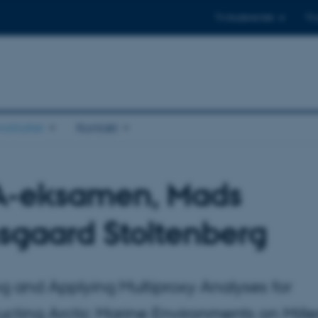
Til studerende
Til
stituttet
Kontakt
A-eksamen, Mads
gaard Stoltenberg
ng and Applying Multiproxy Analyses for
ucting Arctic Marine Environments on Mille