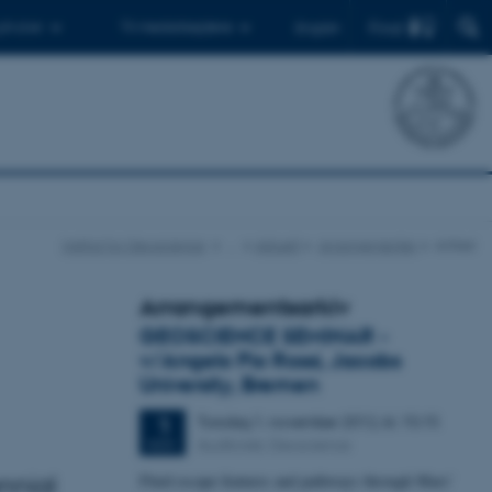
Find
 ph.d.er
Til medarbejdere
English
Institut for Geoscience
…
Aktuelt
Arrangementer
Artikel
Arrangementsarkiv
GEOSCIENCE SEMINAR -
v/Angelo Pio Rossi, Jacobs
University, Bremen
Torsdag
1.
november 2012,
kl. 15:15
1
Auditoriet, Geoscience
NOV.
nnial
Fluid escape features and pathways through Mars'