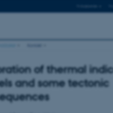
Til studerende
Til
stituttet
Kontakt
bration of thermal indi
ls and some tectonic
sequences