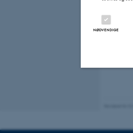
NØDVENDIGE
Nødvendige
Nødvendige cooki
Revideret 04.10
grundlæggende fu
cookies.