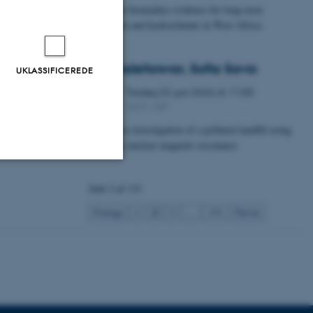
Leaf-wax biomarker evidence for long-term
vegetation and hydroclimate in West Africa
Specialeforsvar, Sofia Savic
UKLASSIFICEREDE
Tirsdag
23.
juni 2026,
kl. 11:00
23
1671-137
JUN.
Timelapse investigation of a polluted landfill using
Borehole nuclear magnetic resonance
Uklassificerede
Side 2 af 131
2
Forrige
1
3
…
131
Næste
ere nogle
rer uden disse