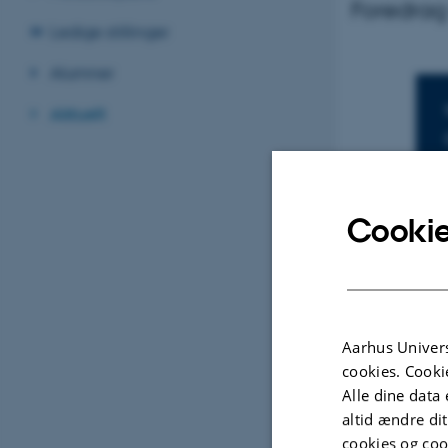
Foredrag
Ledige stillinger
Alumner
Aktuelt
Cookie
Aarhus Univers
cookies. Cooki
Alle dine data 
altid ændre di
cookies og coo