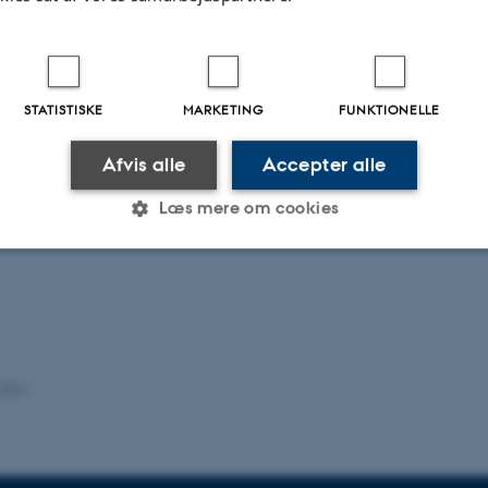
STATISTISKE
MARKETING
FUNKTIONELLE
Afvis alle
Accepter alle
Læs mere om cookies
Statistiske
Marketing
Funktionelle
es hjælper med at gøre hjemmesiden brugbar ved at aktiv
.2021
nktioner som navigation mm. Hjemmesiden kan ikke funge