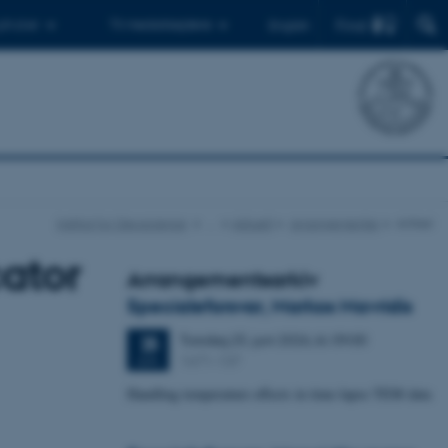
Find
 ph.d.er
Til medarbejdere
English
Institut for Geoscience
…
Aktuelt
Arrangementer
Artikel
cator
Arrangementsarkiv
Specialeforsvar, Markos Mavridis
Torsdag
25.
juni 2026,
kl. 09:00
25
1671-137
JUN.
Handling temperature effects in time-lapse TEM data