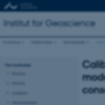
Institut for Geoscience
Forskning
Uddannelse
Samarbejde
Om in
Cali
Om instituttet
mode
Strategi
Historie
con
Ledelsen
Medarbejdere