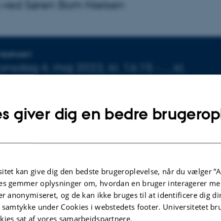
 ved Søren Bom Nielsen
Oplysninger om arrangemente
TIDSPUNKT
onsdag
4.
maj 2022,
kl. 16:15
-
.
,
kl.
Tilføj til kalender
STED
s giver dig en bedre brugerop
1672-141
itet kan give dig den bedste brugeroplevelse, når du vælger ”A
es gemmer oplysninger om, hvordan en bruger interagerer med
er anonymiseret, og de kan ikke bruges til at identificere dig d
t samtykke under Cookies i webstedets footer. Universitetet br
kies sat af vores samarbejdspartnere.