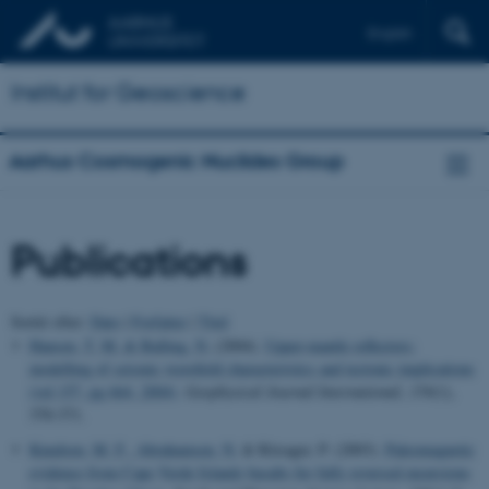
English
Institut for Geoscience
Aarhus Cosmogenic Nuclides Group
Publications
Sortér efter:
Dato
|
Forfatter
|
Titel
Hansen, T. M.
& Balling, N.
(2004).
Upper-mantle reflectors:
modelling of seismic wavefield characteristics and tectonic implications
(vol 157, pg 664, 2004)
.
Geophysical Journal International
,
159
(1),
370-371.
Knudsen, M. F.
, Abrahamsen, N.
& Riisager, P. (2003).
Paleomagnetic
evidence from Cape Verde Islands basalts for fully reversed excursions