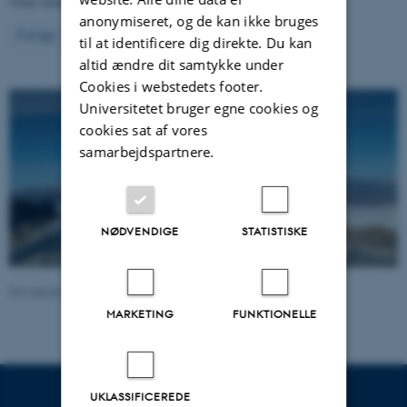
Viser resultater
501 til 506
ud af
506
anonymiseret, og de kan ikke bruges
11
Forrige
2
3
4
5
6
7
8
9
10
til at identificere dig direkte. Du kan
altid ændre dit samtykke under
Cookies i webstedets footer.
Universitetet bruger egne cookies og
cookies sat af vores
samarbejdspartnere.
NØDVENDIGE
STATISTISKE
Revideret 27.04.2023
MARKETING
FUNKTIONELLE
UKLASSIFICEREDE