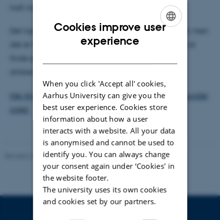
haft med rundt i verden.
Cookies improve user
Det ligner måske mest en kælk med et badekar på, men
ENGLISH
experience
det er faktisk et stykke udstyr, der kan hjælpe med at
DANISH
finde grundvand i områder, hvor det kniber med
drikkevand.
When you click 'Accept all' cookies,
Aarhus University can give you the
Hør Anders fortælle mere her (3 minutter og 50 sekunder
best user experience. Cookies store
inde).
information about how a user
interacts with a website. All your data
is anonymised and cannot be used to
identify you. You can always change
Revised 26.02.2026
your consent again under ‘Cookies' in
the website footer.
The university uses its own cookies
and cookies set by our partners.