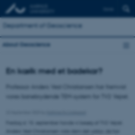
Dansk
Department of Geoscience
About Geoscience
En kælk med et badekar?
Professor Anders Vest Christiansen har fremvist
vores banebrydende TEM-system for TV2 Vejret.
22 September 2023
by
Kathrine Eg Lindgaard
Fredag d. 15. september havde vi besøg af TV2 Vejret.
Anders Vest Christiansen viste dem det udstyr, de har