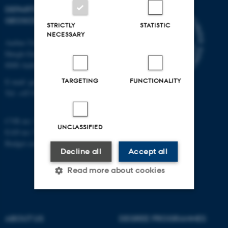
DEPARTMENT OF
GEOSCIENCE
STRICTLY
STATISTIC
NECESSARY
Aarhus University
Høegh-Guldbergs Gade 2
8000 Aarhus C
TARGETING
FUNCTIONALITY
E-mail: geologi@au.dk
Tel: +45 9352 2570
CVR no: 31119103
UNCLASSIFIED
EAN no: 5798000420014
Budget code: 7231
Decline all
Accept all
Read more about cookies
Strictly necessary
Statistic
ABOUT US
DEGREE PROGRAMMES
Targeting
Functionality